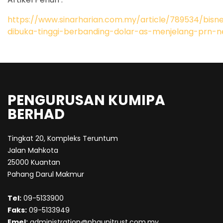
https://www.sinarharian.com.my/article/789534/bisne
dibuka-tinggi-berbanding-dolar-as-menjelang-prn-n
PENGURUSAN KUMIPA
BERHAD
Tingkat 20, Kompleks Teruntum
Jalan Mahkota
25000 Kuantan
Pahang Darul Makmur
Tel:
09-5133900
Faks:
09-5133949
Emel:
administration@phgunitrust.com.my