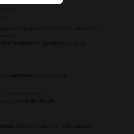
si :
unyai kedudukan kewangan yang kukuh dan
sisten.
 boleh menawarkan pendapatan yang
nal Maybank untuk 12 bulan.
NI
Faedah dan Risiko Kredit.
elabur di dalam tabung ini ialah mereka: