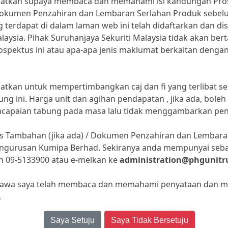
ihatkan supaya membaca dan memahami isi kandungan Pros
S PRODUK
 Dokumen Penzahiran dan Lembaran Serlahan Produk sebe
g Unit Amanah Bumiputra Seimbang
g terdapat di dalam laman web ini telah didaftarkan dan 
laysia. Pihak Suruhanjaya Sekuriti Malaysia tidak akan ber
spektus ini atau apa-apa jenis maklumat berkaitan denga
 TABUNG DIBENAR
ta unit
hatkan untuk mempertimbangkan caj dan fi yang terlibat
UN KEWANGAN BERAKHIR
ung ini. Harga unit dan agihan pendapatan , jika ada, bol
il
encapaian tabung pada masa lalu tidak menggambarkan pe
us Tambahan (jika ada) / Dokumen Penzahiran dan Lembara
KTIF PELABURAN
Pengurusan Kumipa Berhad. Sekiranya anda mempunyai seba
aha untuk menghasilkan kadar pulangan yang berpatut
n 09-5133900 atau e-melkan ke
administration@phgunitr
ang Unit melalui portfolio pelaburan yang seimbang di d
arkan oleh Surat Ikatan.
awa saya telah membaca dan memahami penyataan dan ma
.
ang Unit mesti memberi satu persetujuan melalui mesy
ng kepada objektif pelaburan Tabung.
Saya Setuju
Saya Tidak Bersetuju