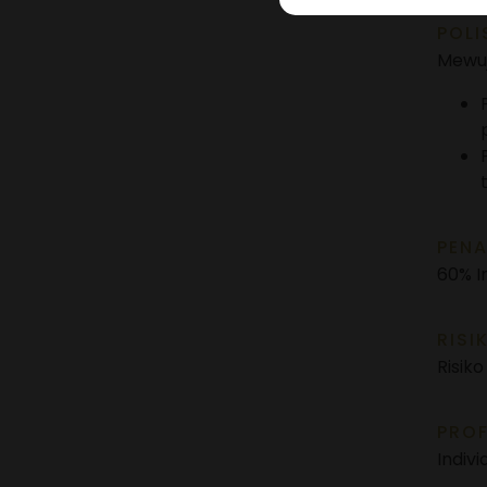
POLI
Mewuj
PENA
60% I
RISI
Risiko
PROF
Indiv