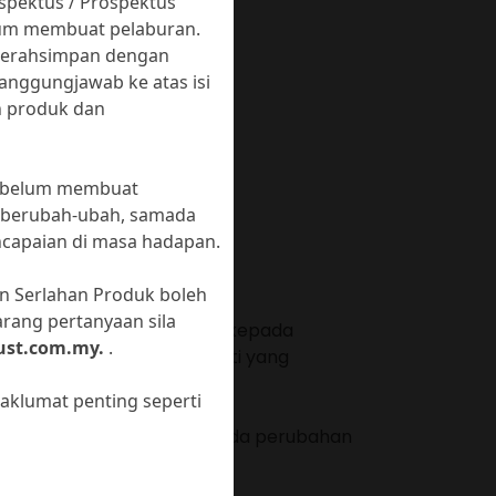
pektus / Prospektus
lum membuat pelaburan.
diserahsimpan dengan
tanggungjawab ke atas isi
n produk dan
 sebelum membuat
eh berubah-ubah, samada
ncapaian di masa hadapan.
n Serlahan Produk boleh
rang pertanyaan sila
an dan peningkatan modal kepada
ust.com.my.
.
alam ekuiti dan bukan ekuiti yang
klumat penting seperti
uarat Pemegang Unit jika ada perubahan