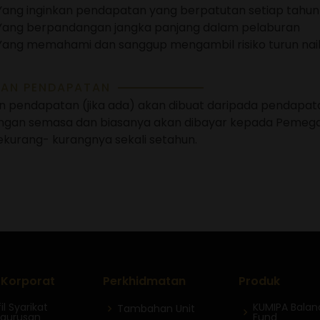
Yang inginkan pendapatan yang berpatutan setiap tahun 
Yang berpandangan jangka panjang dalam pelaburan
Yang memahami dan sanggup mengambil risiko turun naik
HAN PENDAPATAN
n pendapatan (jika ada) akan dibuat daripada pendapata
gan semasa dan biasanya akan dibayar kepada Pemegang
sekurang- kurangnya sekali setahun.
l Korporat
Perkhidmatan
Produk
il Syarikat
KUMIPA Bala
Tambahan Unit
gurusan
Fund