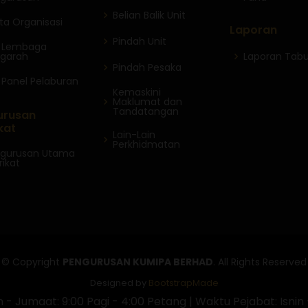
Belian Balik Unit
ta Organisasi
Laporan
Pindah Unit
i Lembaga
garah
Laporan Tab
Pindah Pesaka
i Panel Pelaburan
Kemaskini
Maklumat dan
Tandatangan
urusan
kat
Lain-Lain
Perkhidmatan
gurusan Utama
rikat
© Copyright
PENGURUSAN KUMIPA BERHAD
. All Rights Reserved
Designed by
BootstrapMade
 - Jumaat: 9:00 Pagi - 4:00 Petang | Waktu Pejabat: Isnin 