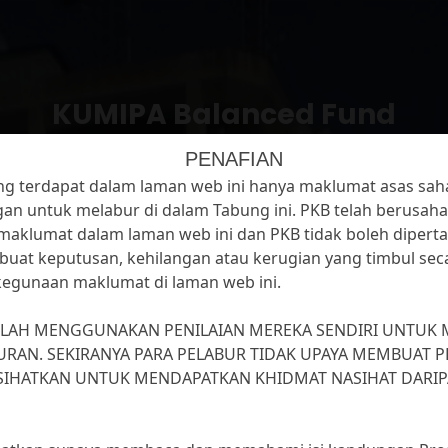
KUMIPA Balanced Fund
Menu Utama
/ KUMIPA Balanced Fund
PENAFIAN
ng terdapat dalam laman web ini hanya maklumat asas sah
an untuk melabur di dalam Tabung ini. PKB telah berusah
maklumat dalam laman web ini dan PKB tidak boleh diper
uat keputusan, kehilangan atau kerugian yang timbul seca
kegunaan maklumat di laman web ini.
A TABUNG
A Balanced Fund
LAH MENGGUNAKAN PENILAIAN MEREKA SENDIRI UNTUK 
URAN. SEKIRANYA PARA PELABUR TIDAK UPAYA MEMBUAT 
ASIHATKAN UNTUK MENDAPATKAN KHIDMAT NASIHAT DARIP
EGORI
ng Pendapatan dan Pertumbuhan