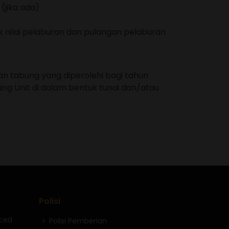
(jika ada)
 nilai pelaburan dan pulangan pelaburan
n tabung yang diperolehi bagi tahun
 Unit di dalam bentuk tunai dan/atau
Polisi
nced
Polisi Pemberian