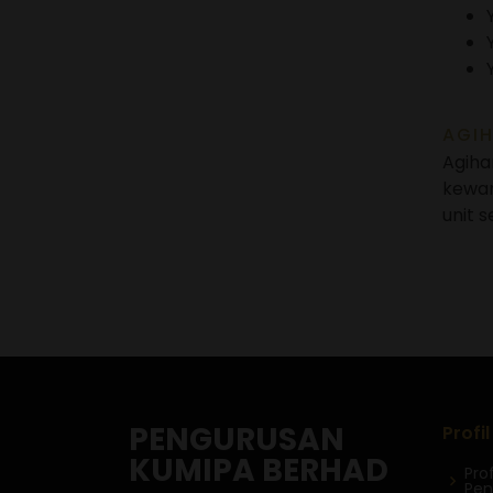
AGI
Agiha
kewan
unit 
PENGURUSAN
Profi
KUMIPA BERHAD
Prof
Pen