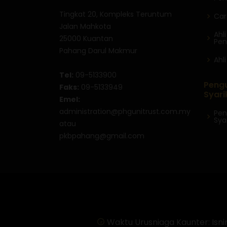
Tingkat 20, Kompleks Teruntum
Car
Jalan Mahkota
Ahl
25000 Kuantan
Pen
Pahang Darul Makmur
Ahl
Tel:
09-5133900
Peng
Faks:
09-5133949
Syari
Emel:
administration@phgunitrust.com.my
Pen
Sya
atau
pkbpahang@gmail.com
Waktu Urusniaga Kaunter: Isnin