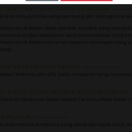
SI DAN STRATEGI-STRATEGI PELABURAN
udkan satu portfolio yang seimbang dan pelbagai meneru
Pelaburan di dalam ekuiti syarikat-syarikat yang memp
potensi pulangan pelaburan serta pertumbuhan yang kon
Pelaburan di dalam instrumen pasaran kewangan yang
tetap.
NDA ARAS PRESTASI TABUNG
ndeks FBMEmas dan 40% kadar simpanan tetap konvensio
KO-RISIKO UTAMA MELABUR DI DALAM TABUNG I
 Pasaran Pelaburan, Risiko Sekuriti Tertentu,Risiko Kadar 
IL PELABUR
idu atau Institusi Bumiputra yang sesuai dan layak untuk m